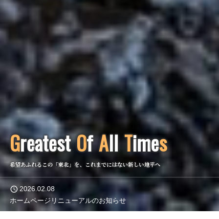
G
r
e
a
t
e
s
t
O
f
A
l
l
T
i
m
e
s
希望あふれるこの「東北」を、これまでにはない新しい地平へ
2026.02.08
ホームページリニューアルのお知らせ